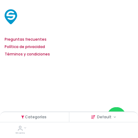
Servicio al cliente
Preguntas frecuentes
Política de privacidad
Términos y condiciones
Horarios de atención
Lunes a Viernes
De 8:00 am a 5:00 pm
Contacto
+58 424 1641964
+58 424 2008567
Categorías
Default
Mi cuenta