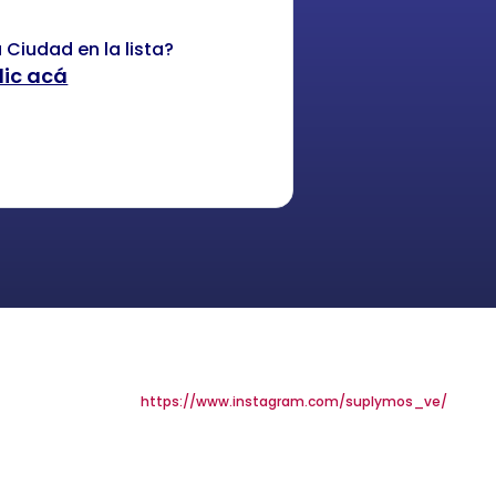
 Ciudad en la lista?
lic acá
Síguenos
https://www.instagram.com/suplymos_ve/
964
8567