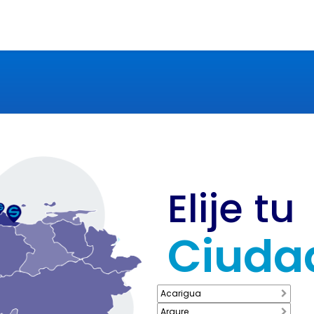
Elije tu
Ciuda
Acarigua
Araure