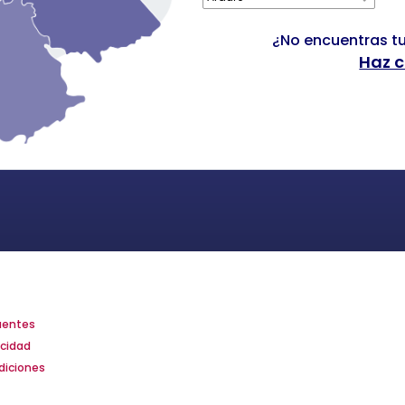
¿No encuentras tu
Haz c
 cliente
Horarios de atención
Contacto
uentes
Lunes a Viernes
+58 424 1641
acidad
De 8:00 am a 5:00 pm
+58 424 200
diciones