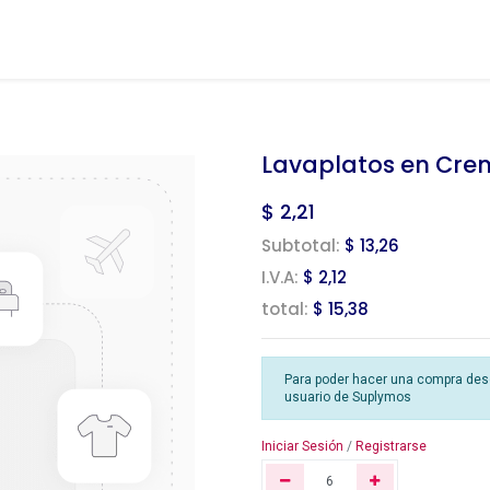
Lavaplatos en Cre
$
2,21
Subtotal:
$ 13,26
I.V.A:
$ 2,12
total:
$ 15,38
Para poder hacer una compra desde
usuario de Suplymos
Iniciar Sesión
/
Registrarse