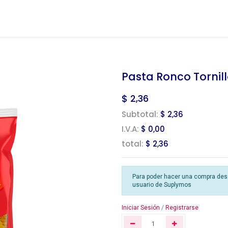
Pasta Ronco Tornil
$
2,36
Subtotal:
$ 2,36
I.V.A:
$ 0,00
total:
$ 2,36
Para poder hacer una compra desde
usuario de Suplymos
Iniciar Sesión
/
Registrarse