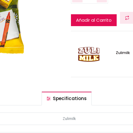
Añadir al Carrito
Zulimilk
Specifications
Zulimilk