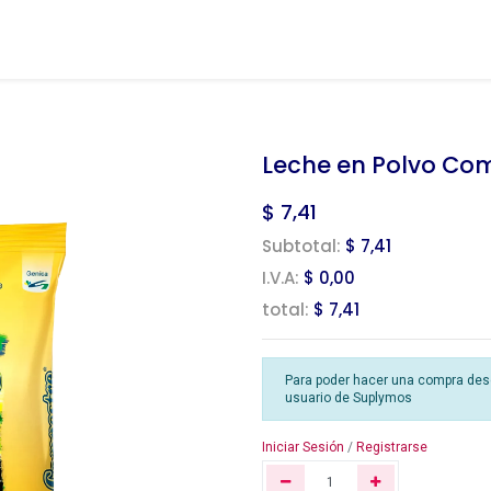
Leche en Polvo Co
$
7,41
Subtotal:
$ 7,41
I.V.A:
$ 0,00
total:
$ 7,41
Para poder hacer una compra desde
usuario de Suplymos
Iniciar Sesión
/
Registrarse