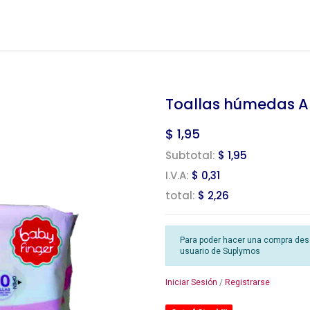
Toallas húmedas Al
$
1,95
Subtotal:
$ 1,95
I.V.A:
$ 0,31
total:
$ 2,26
Para poder hacer una compra desde
usuario de Suplymos
Iniciar Sesión
/
Registrarse