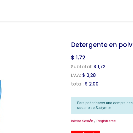
Detergente en polv
$
1,72
Subtotal:
$ 1,72
I.V.A:
$ 0,28
total:
$ 2,00
Para poder hacer una compra desde
usuario de Suplymos
Iniciar Sesión
/
Registrarse