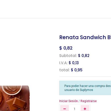
Renata Sandwich Bi
$
0,82
Subtotal:
$ 0,82
I.V.A:
$ 0,13
total:
$ 0,95
Para poder hacer una compra desde
usuario de Suplymos
Iniciar Sesión
/
Registrarse