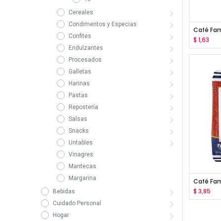
Cereales
Condimentos y Especias
Confites
$
1,63
Endulzantes
Procesados
Galletas
Harinas
Pastas
Repostería
Salsas
Snacks
Untables
Vinagres
Mantecas
Margarina
$
3,85
Bebidas
Cuidado Personal
Hogar