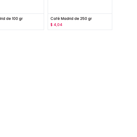
id de 100 gr
Café Madrid de 250 gr
$
4,04