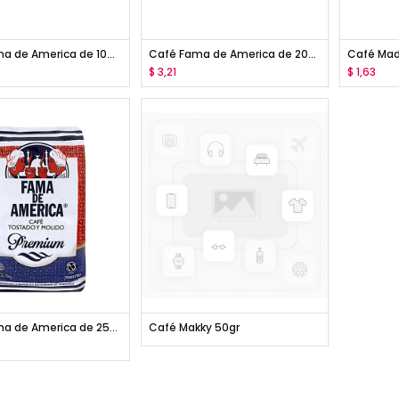
Café Fama de America de 100 gr
Café Fama de America de 200 gr
Café Madr
$
3,21
$
1,63
Café Fama de America de 250 gr
Café Makky 50gr