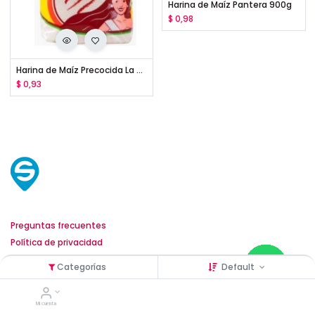
Harina de Maíz Pantera 900g
$
0,98
Harina de Maíz Precocida La Reina Miss Arepa 1Kg
$
0,93
Servicio al cliente
Preguntas frecuentes
Política de privacidad
Términos y condiciones
Categorías
Default
Horarios de atención
Mi cuenta