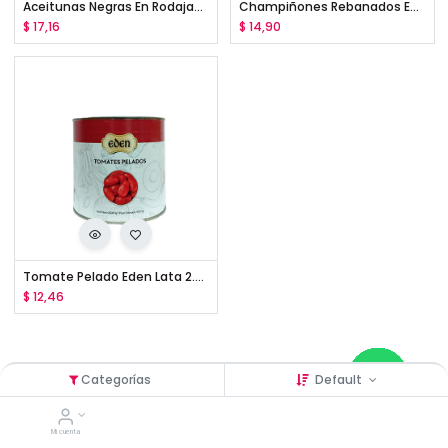
Aceitunas Negras En Rodajas Eden Lata 3 kg
Champiñones Rebanados Eden Lata 2.84 kg
$
17,16
$
14,90
Tomate Pelado Eden Lata 2.5 kg
$
12,46
Categorías
Default
Mi cuenta