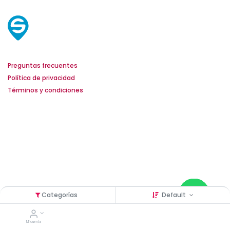
Servicio al cliente
Preguntas frecuentes
Política de privacidad
Términos y condiciones
Horarios de atención
Lunes a Viernes
De 8:00 am a 5:00 pm
Contacto
+58 424 1641964
+58 424 2008567
Categorías
Default
Mi cuenta